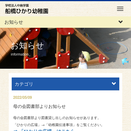
M
e
お知らせ
n
u
お知らせ
information
カテゴリ
2022/05/09
母の会図書部よりお知らせ
母の会図書部より図書貸し出しの
お知らせがあります。
「ひかりの広場」→「幼稚園伝達事項」をご覧ください。