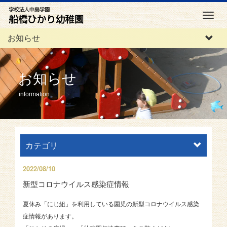
M
e
お知らせ
n
u
お知らせ
information
カテゴリ
2022/08/10
新型コロナウイルス感染症情報
夏休み「にじ組」を利用している園児の新型コロナウイルス感染
症情報があります。