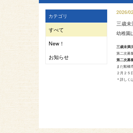
2026/02
カテゴリ
三歳未
すべて
幼稚園
New！
三歳未満
第二次募
お知らせ
第二次募
まだ船橋
２月２５
＊詳しく